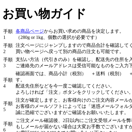
お買い物ガイド
各商品ページ
からお買い求めの商品を決定します。
手順
1
（280g or 1kg、個数の選択が必要です）
注文ページにジャンプしますので商品合計を確認して
手順
2
買い物ページへ戻って別の商品の注文も可能です。
支払い方法（代引きのみ）を確認し、配送先の住所を
手順
3
ご連絡先のメールアドレスは受信可能なものをご入力
確認画面では、商品小計（税別） ＋送料（税別） ＋
す。
手順
4
配送先住所などを今一度ご確認してください。
よろしければ「注文」ボタンをクリックしてください
注文が確定しますと、お客様向けのご注文内容メール
手順
お客様のメールソフトによっては
「迷惑メールフォル
5
誠に恐縮でございますがご確認をお願いいたします。
ご注文メール確認後、2日以内にご注文受領メールを弊
手順
もしメールが届かない場合は大変お手数でございます
6