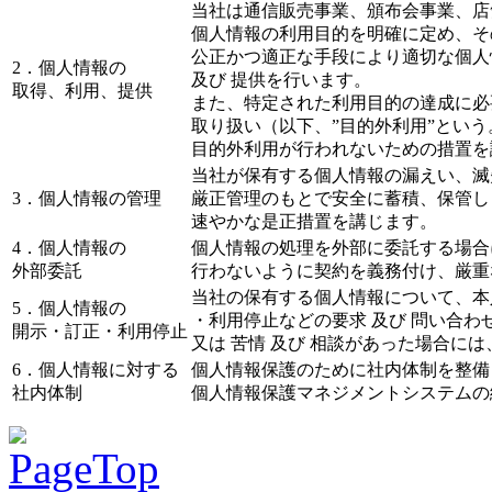
当社は通信販売事業、頒布会事業、店
個人情報の利用目的を明確に定め、そ
公正かつ適正な手段により適切な個人
2．個人情報の
及び 提供を行います。
取得、利用、提供
また、特定された利用目的の達成に必
取り扱い（以下、”目的外利用”とい
目的外利用が行われないための措置を
当社が保有する個人情報の漏えい、滅
3．個人情報の管理
厳正管理のもとで安全に蓄積、保管し
速やかな是正措置を講じます。
4．個人情報の
個人情報の処理を外部に委託する場合
外部委託
行わないように契約を義務付け、厳重
当社の保有する個人情報について、本
5．個人情報の
・利用停止などの要求 及び 問い合わ
開示・訂正・利用停止
又は 苦情 及び 相談があった場合に
6．個人情報に対する
個人情報保護のために社内体制を整備
社内体制
個人情報保護マネジメントシステムの