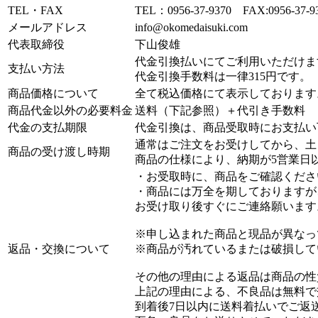
TEL・FAX
TEL：0956-37-9370 FAX:0956-37-9
メールアドレス
info@okomedaisuki.com
代表取締役
下山俊雄
代金引換払いにてご利用いただけま
支払い方法
代金引換手数料は一律315円
です。
商品価格について
全て税込価格にて表示しております
商品代金以外の必要料金
送料（下記参照）＋代引き手数料
代金の支払期限
代金引換は、商品受取時にお支払い
通常はご注文をお受けしてから、土
商品の受け渡し時期
商品の仕様により、納期が5営業日
・お受取時に、商品をご確認くださ
・商品には万全を期しておりますが
お受け取り後すぐにご連絡願います
※申し込まれた商品と現品が異なっ
返品・交換について
※商品が汚れているまたは破損して
その他の理由による返品は商品の性
上記の理由による、不良品は無料で
到着後7日以内に送料着払いでご返